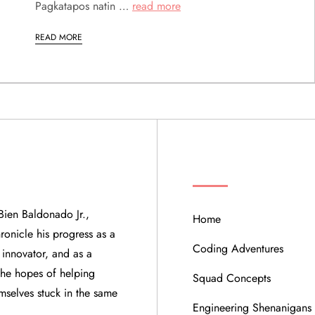
Pagkatapos natin …
read more
READ MORE
QUICK LINKS
Bien Baldonado Jr.,
Home
ronicle his progress as a
Coding Adventures
 innovator, and as a
 the hopes of helping
Squad Concepts
mselves stuck in the same
Engineering Shenanigans