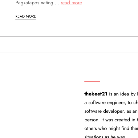
Pagkatapos nating …
read more
READ MORE
THEBEET21
thebeet21
is an idea by 
a software engineer, to ch
software developer, as an
person. It was created in
others who might find the
situations as he was.