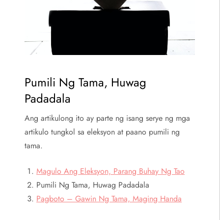
Pumili Ng Tama, Huwag
Padadala
Ang artikulong ito ay parte ng isang serye ng mga
artikulo tungkol sa eleksyon at paano pumili ng
tama.
Magulo Ang Eleksyon, Parang Buhay Ng Tao
Pumili Ng Tama, Huwag Padadala
Pagboto – Gawin Ng Tama, Maging Handa