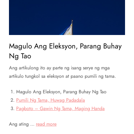
Magulo Ang Eleksyon, Parang Buhay
Ng Tao
Ang artikulong ito ay parte ng isang serye ng mga
artikulo tungkol sa eleksyon at paano pumili ng tama.
Magulo Ang Eleksyon, Parang Buhay Ng Tao
Pumili Ng Tama, Huwag Padadala
Pagboto – Gawin Ng Tama, Maging Handa
Ang ating …
read more