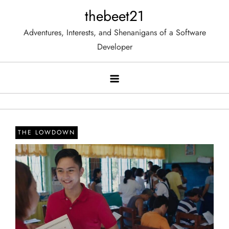
Skip
thebeet21
to
Adventures, Interests, and Shenanigans of a Software
content
Developer
THE LOWDOWN