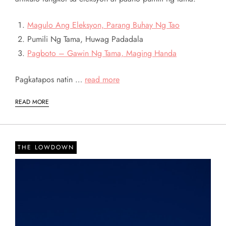
Magulo Ang Eleksyon, Parang Buhay Ng Tao
Pumili Ng Tama, Huwag Padadala
Pagboto – Gawin Ng Tama, Maging Handa
Pagkatapos natin …
read more
READ MORE
THE LOWDOWN