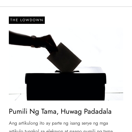
THE LOWDOWN
Pumili Ng Tama, Huwag Padadala
Ang artikulong ito ay parte ng isang serye ng mga
artikulo tungkol sa eleksyon at paano pumili ng tama.